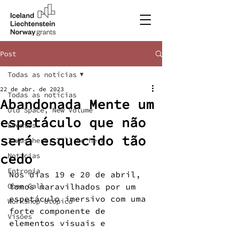
Post
Todas as notícias
22 de abr. de 2023
Todas as notícias
Abandonada Mente um
Old Space, New Volume
espetáculo que não
Eventos
será esquecido tão
I was here, I'll be here
cedo
Notícias
Entropia
Nos dias 19 e 20 de abril, 
Open Call
fomos maravilhados por um 
espetáculo imersivo com uma 
Workshop Utópico
forte componente de 
Visões
elementos visuais e 