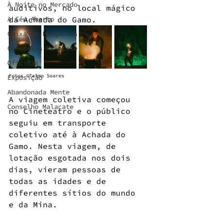
À Noite no Mercado
auditivos, no local mágico 
A Céu Aberto
da Achada do Gamo.
Caixa de Perguntas
Conversas Malacate
Oficinas
Fotos ©Telmo Soares
Exposição
Abandonada Mente
A viagem coletiva começou 
Conselho Malacate
no Cineteatro e o público 
seguiu em transporte 
coletivo até à Achada do 
Gamo. Nesta viagem, de 
lotação esgotada nos dois 
dias, vieram pessoas de 
todas as idades e de 
diferentes sítios do mundo 
e da Mina.