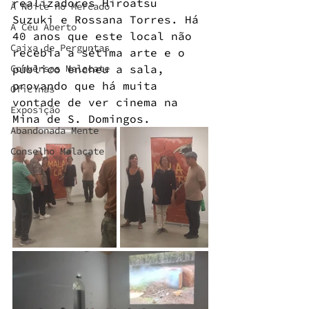
realizadores Hiroatsu 
À Noite no Mercado
Suzuki e Rossana Torres. Há 
A Céu Aberto
40 anos que este local não 
Caixa de Perguntas
recebia a sétima arte e o 
Conversas Malacate
público encheu a sala, 
provando que há muita 
Oficinas
vontade de ver cinema na 
Exposição
Mina de S. Domingos. 
Abandonada Mente
Conselho Malacate