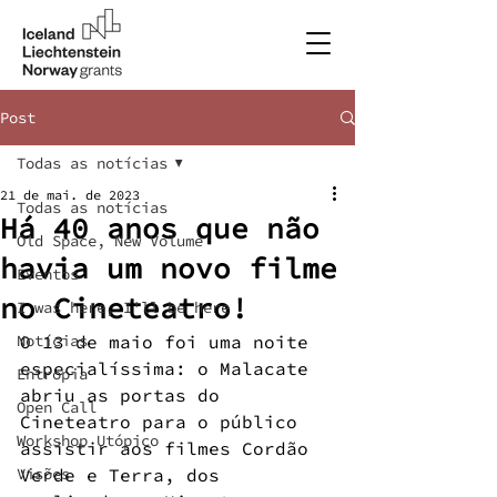
Post
Todas as notícias
21 de mai. de 2023
Todas as notícias
Há 40 anos que não
Old Space, New Volume
havia um novo filme
Eventos
no Cineteatro!
I was here, I'll be here
Notícias
O 13 de maio foi uma noite 
especialíssima: o Malacate 
Entropia
abriu as portas do 
Open Call
Cineteatro para o público 
Workshop Utópico
assistir aos filmes Cordão 
Visões
Verde e Terra, dos 