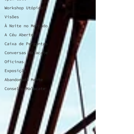
Workshop Utópico
Visões
À Noite no Mercado
A Céu Aberto
Caixa de Perguntas
Conversas Malacate
Oficinas
Exposição
Abandonada Mente
Conselho Malacate