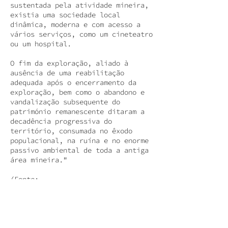
sustentada pela atividade mineira,
existia uma sociedade local
dinâmica, moderna e com acesso a
vários serviços, como um cineteatro
ou um hospital.
O fim da exploração, aliado à
ausência de uma reabilitação
adequada após o encerramento da
exploração, bem como o abandono e
vandalização subsequente do
património remanescente ditaram a
decadência progressiva do
território, consumada no êxodo
populacional, na ruína e no enorme
passivo ambiental de toda a antiga
área mineira."
(Fonte:
https://visitmertola.pt/blog/item/m
ina-de-s-domingos-patrimonio-
mineiro-visitas-guiadas/)