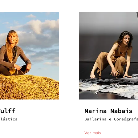
Wulff
Marina Nabais
Plástica
Bailarina e Coreógraf
Ver mais