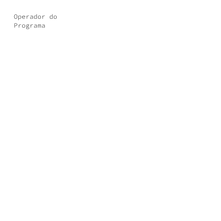
Operador do
Programa
Parceiro do
Programa
Promotor
Parceiro Financiador
Outros Parceiros
© 2022 COMPANHIA CEPA TORTA | Design by SG |
POLÍTICA DE PRIVACIDADE