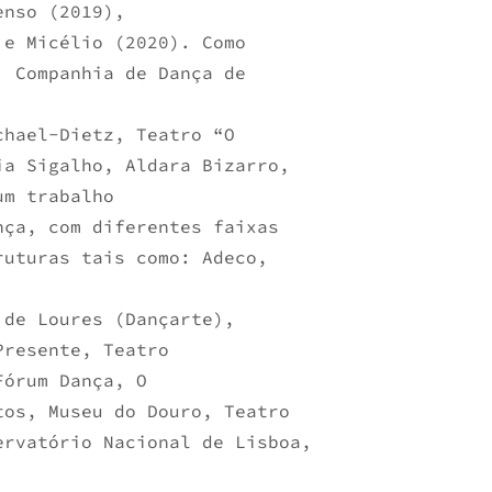
enso (2019),
 e Micélio (2020). Como
: Companhia de Dança de
chael-Dietz, Teatro “O
ia Sigalho, Aldara Bizarro,
um trabalho
nça, com diferentes faixas
ruturas tais como: Adeco,
 de Loures (Dançarte),
Presente, Teatro
Fórum Dança, O
tos, Museu do Douro, Teatro
ervatório Nacional de Lisboa,