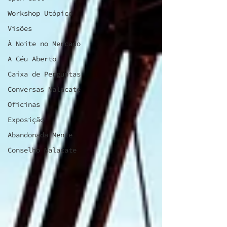
Workshop Utópico
Visões
À Noite no Mercado
A Céu Aberto
Caixa de Perguntas
Conversas Malacate
Oficinas
Exposição
Abandonada Mente
Conselho Malacate