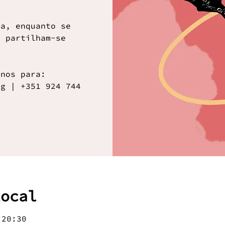
sa, enquanto se
, partilham-se
-nos para:
rg | +351 924 744
local
 20:30