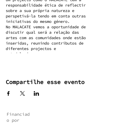
responsabilidade ética de reflectir
sobre a sua própria natureza e
perspetivá-la tendo em conta outras
iniciativas do mesmo género.
No MALACATE vemos a oportunidade de
discutir qual será a relação das
artes com as comunidades onde estão
inseridas, reunindo contributos de
diferentes projectos e
metodologias.
Entre o físico e o digital, o local
e o internacional, MALACATE deixará
a sua marca com a publicação das
conferências em formato vídeo e a
Compartilhe esse evento
edição do conjunto de artigos, em
formato digital e de livre acesso.
Financiad
o por