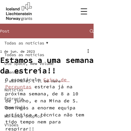
Post
Todas as notícias
1 de jun. de 2023
Todas as notícias
Estamos a uma semana
Old Space, New Volume
da estreia!!
Eventos
O espetáculo 
Caixa de 
I was here, I'll be here
Perguntas
 estreia já na 
Notícias
próxima semana, de 8 a 10 
Entropia
de junho, e na Mina de S. 
Open Call
Domingos a enorme equipa 
artística e técnica não tem 
Workshop Utópico
tido tempo nem para 
Visões
respirar!!