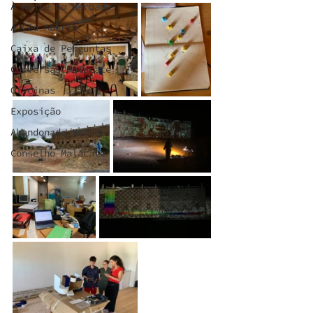
À Noite no Mercado
A Céu Aberto
Caixa de Perguntas
Conversas Malacate
Oficinas
Exposição
Abandonada Mente
Conselho Malacate