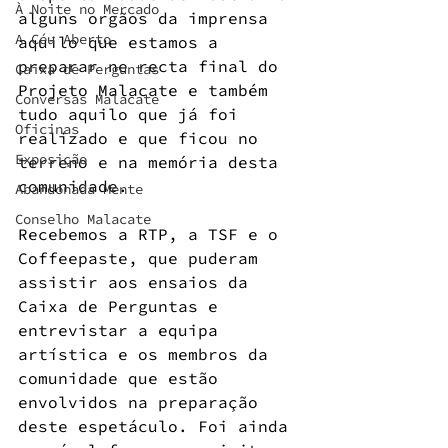
À Noite no Mercado
alguns orgãos da imprensa 
A Céu Aberto
aquilo que estamos a 
preparar ne recta final do 
Caixa de Perguntas
Projeto Malacate e também 
Conversas Malacate
tudo aquilo que já foi 
Oficinas
realizado e que ficou no 
Exposição
terreno e na memória desta 
comunidade.
Abandonada Mente
Conselho Malacate
Recebemos a RTP, a TSF e o 
Coffeepaste, que puderam 
assistir aos ensaios da 
Caixa de Perguntas e 
entrevistar a equipa 
artística e os membros da 
comunidade que estão 
envolvidos na preparação 
deste espetáculo. Foi ainda 