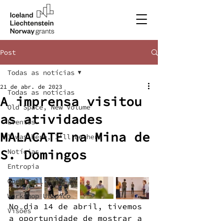
Post
Todas as notícias
21 de abr. de 2023
Todas as notícias
A imprensa visitou
Old Space, New Volume
as atividades
Eventos
MALACATE na Mina de
I was here, I'll be here
S. Domingos
Notícias
Entropia
Open Call
Workshop Utópico
No dia 14 de abril, tivemos 
Visões
a oportunidade de mostrar a 