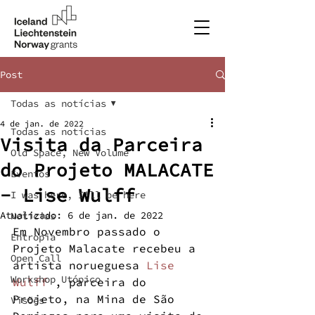
Post
Todas as notícias
4 de jan. de 2022
Todas as notícias
Visita da Parceira
Old Space, New Volume
do Projeto MALACATE
Eventos
- Lise Wulff
I was here, I'll be here
Atualizado:
6 de jan. de 2022
Notícias
Em Novembro passado o 
Entropia
Projeto Malacate recebeu a 
Open Call
artista norueguesa 
Lise 
Workshop Utópico
Wulff
 , parceira do 
Projeto, na Mina de São 
Visões