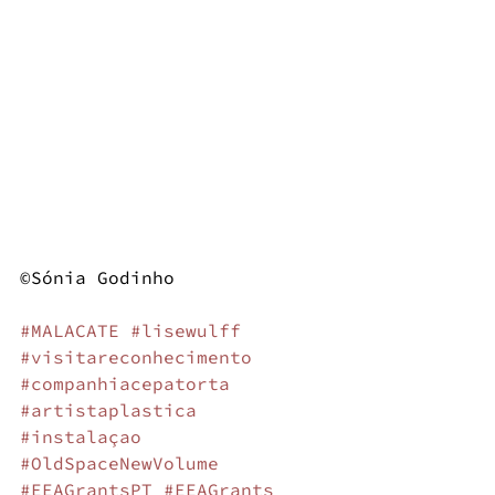
©Sónia Godinho
#MALACATE
#lisewulff
#visitareconhecimento
#companhiacepatorta
#artistaplastica
#instalaçao
#OldSpaceNewVolume
#EEAGrantsPT
#EEAGrants