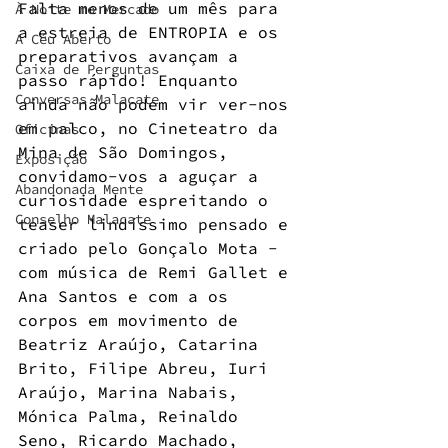
Falta menos de um mês para 
À Noite no Mercado
a estreia de ENTROPIA e os 
A Céu Aberto
preparativos avançam a 
Caixa de Perguntas
passo rápido! Enquanto 
Conversas Malacate
ainda não podem vir ver-nos 
em palco, no Cineteatro da 
Oficinas
Mina de São Domingos, 
Exposição
convidamo-vos a aguçar a 
Abandonada Mente
curiosidade espreitando o 
Conselho Malacate
teaser lindíssimo pensado e 
criado pelo Gonçalo Mota - 
com música de Remi Gallet e 
Ana Santos e com a os 
corpos em movimento de 
Beatriz Araújo, Catarina 
Brito, Filipe Abreu, Iuri 
Araújo, Marina Nabais, 
Mónica Palma, Reinaldo 
Seno, Ricardo Machado, 