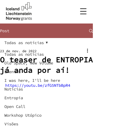
Post
Todas as notícias
23 de nov. de 2022
Todas as notícias
O teaser de ENTROPIA
Old Space, New Volume
já anda por aí!
Eventos
I was here, I'll be here
https://youtu.be/zfG5NTbBpR4
Notícias
Entropia
Open Call
Workshop Utópico
Visões